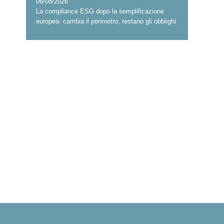
06/08/2026
La compliance ESG dopo la semplificazione
europea: cambia il perimetro, restano gli obblighi